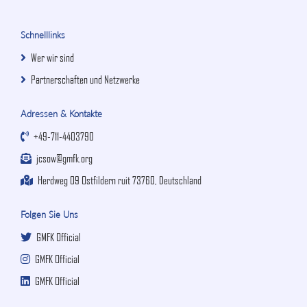
Schnelllinks
Wer wir sind
Partnerschaften und Netzwerke
Adressen & Kontakte
+49-711-4403790
jcsow@gmfk.org
Herdweg 09 Ostfildern ruit 73760, Deutschland
Folgen Sie Uns
GMFK Official
GMFK Official
GMFK Official