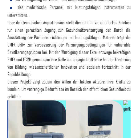
das medizinische Personal mit leistungsfähigen Instrumenten zu
unterstützen.
Über den technischen Aspekt hinaus stellt diese Initiative ein starkes Zeichen
für einen gerechten Zugang zur Gesundheitsversorgung dar. Durch die
Ausstattung der Partnereinrichtungen mit leistungsfähigem Material trägt die
GMFK aktiv zur Verbesserung der Versorgungsbedingungen für vulnerable
Bevölkerungsgruppen bei. Mit der Würdigung dieser Exzellenzwege bekräftigen
GMFK und FCRM gemeinsam ihre Rolle als engagierte Akteure bei der Förderung
von Bildung, wissenschaftlicher Innovation und sozialem Fortschritt in der
Republik Kongo.
Dieses Projekt zeigt zudem den Willen der lokalen Akteure, ihre Kräfte zu
bündeln, um vorrangige Bedürfnisse im Bereich der öffentlichen Gesundheit zu
erfüllen.