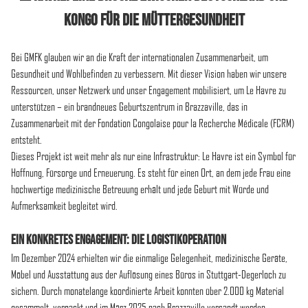
Kongo Für Die Müttergesundheit
Bei GMFK glauben wir an die Kraft der internationalen Zusammenarbeit, um
Gesundheit und Wohlbefinden zu verbessern. Mit dieser Vision haben wir unsere
Ressourcen, unser Netzwerk und unser Engagement mobilisiert, um Le Havre zu
unterstützen – ein brandneues Geburtszentrum in Brazzaville, das in
Zusammenarbeit mit der Fondation Congolaise pour la Recherche Médicale (FCRM)
entsteht.
Dieses Projekt ist weit mehr als nur eine Infrastruktur: Le Havre ist ein Symbol für
Hoffnung, Fürsorge und Erneuerung. Es steht für einen Ort, an dem jede Frau eine
hochwertige medizinische Betreuung erhält und jede Geburt mit Würde und
Aufmerksamkeit begleitet wird.
Ein Konkretes Engagement: Die Logistikoperation
Im Dezember 2024 erhielten wir die einmalige Gelegenheit, medizinische Geräte,
Möbel und Ausstattung aus der Auflösung eines Büros in Stuttgart-Degerloch zu
sichern. Durch monatelange koordinierte Arbeit konnten über 2.000 kg Material
gesammelt, verpackt und im März 2025 nach Brazzaville versandt werden.