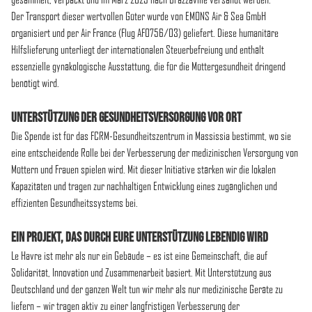
Der Transport dieser wertvollen Güter wurde von EMONS Air & Sea GmbH
organisiert und per Air France (Flug AF0756/03) geliefert. Diese humanitäre
Hilfslieferung unterliegt der internationalen Steuerbefreiung und enthält
essenzielle gynäkologische Ausstattung, die für die Müttergesundheit dringend
benötigt wird.
Unterstützung Der Gesundheitsversorgung Vor Ort
Die Spende ist für das FCRM-Gesundheitszentrum in Massissia bestimmt, wo sie
eine entscheidende Rolle bei der Verbesserung der medizinischen Versorgung von
Müttern und Frauen spielen wird. Mit dieser Initiative stärken wir die lokalen
Kapazitäten und tragen zur nachhaltigen Entwicklung eines zugänglichen und
effizienten Gesundheitssystems bei.
Ein Projekt, Das Durch Eure Unterstützung Lebendig Wird
Le Havre ist mehr als nur ein Gebäude – es ist eine Gemeinschaft, die auf
Solidarität, Innovation und Zusammenarbeit basiert. Mit Unterstützung aus
Deutschland und der ganzen Welt tun wir mehr als nur medizinische Geräte zu
liefern – wir tragen aktiv zu einer langfristigen Verbesserung der